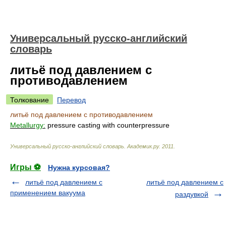
Универсальный русско-английский
словарь
литьё под давлением с
противодавлением
Толкование
Перевод
литьё под давлением с противодавлением
Metallurgy:
pressure casting with counterpressure
Универсальный русско-английский словарь
.
Академик.ру
.
2011
.
Игры ⚽
Нужна курсовая?
литьё под давлением с
литьё под давлением с
применением вакуума
раздувкой